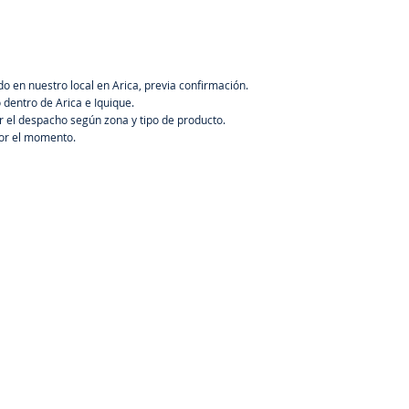
80 
Tem
do en nuestro local en Arica, previa confirmación.
Tem
dentro de Arica e Iquique.
0 °C
r el despacho según zona y tipo de producto.
Com
por el momento.
Pro
int
sob
sob
Ins
req
Esc
par
Cla
(res
agu
Gar
10 
Pes