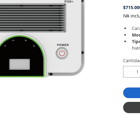
$715.00
IVA incl
Car
Mod
Tip
hier
Vol
Cantida
Ran
14.4
Cap
Ene
Cor
rec
Cor
(15 
Pot
≤2,
Pro
≥95
Cic