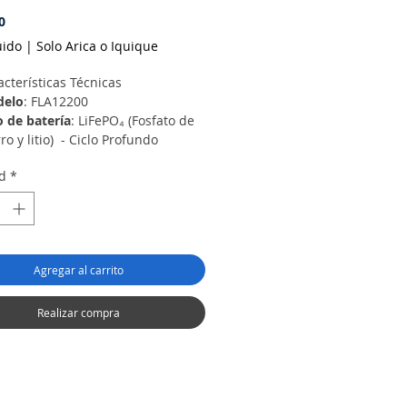
Precio
0
uido
|
Solo Arica o Iquique
acterísticas Técnicas
elo
: FLA12200
o de batería
: LiFePO₄ (Fosfato de 
ro y litio)  - Ciclo Profundo
taje nominal
: 12.8 V
d
*
go de voltaje operativo
: 11.2 V a 
 V
acidad nominal
: 200 Ah
rgía nominal
: 2.56 kWh
riente máxima de descarga 
Agregar al carrito
omendada
: ≤150 A
riente máxima de descarga 
s)
: ≤200 A
Realizar compra
encia máxima de salida (15 s)
: 
500 W
fundidad de descarga (DoD)
: 
 %
los de vida
: ≥6,000 ciclos a 25 °C y 