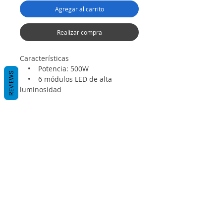
Agregar al carrito
Realizar compra
Características
    •    Potencia: 500W
REVIEWS
    •    6 módulos LED de alta 
luminosidad
    •    Sensor de movimiento tipo 
radar
    •    Encendido automático 
día/noche
    •    Batería interna de larga 
duración
    •    Panel solar integrado
    •    Brazo de instalación incluido
    •    Material: ABS resistente para 
exterior
    •    Vida útil: +50.000 horas
    •    Apto para intemperie