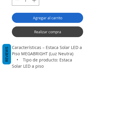
Agregar al carrito
Realizar compra
Características – Estaca Solar LED a 
REVIEWS
Piso MEGABRIGHT (Luz Neutra)
    •    Tipo de producto: Estaca 
Solar LED a piso
    •    Marca: MEGABRIGHT
    •    Tipo de luz: Luz Neutra 
(aprox. 4000K)
   •    Panel solar: Silicona 
policarbonato
    •    Panel solar: 2V 100mA
    •    Batería: 600mAH NI-MH
    •    Alimentación: 100% energía 
solar
    •    Encendido: Automático al 